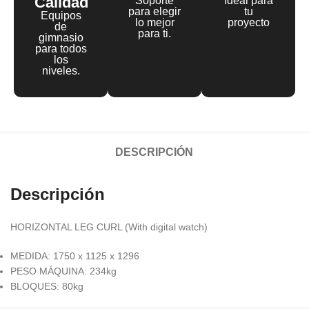
Calidad
Soporte
Ideal para
para elegir
tu
Equipos
lo mejor
proyecto
de
para ti.
gimnasio
para todos
los
niveles.
DESCRIPCIÓN
Descripción
HORIZONTAL LEG CURL (With digital watch)
MEDIDA: 1750 x 1125 x 1296
PESO MÁQUINA: 234kg
BLOQUES: 80kg