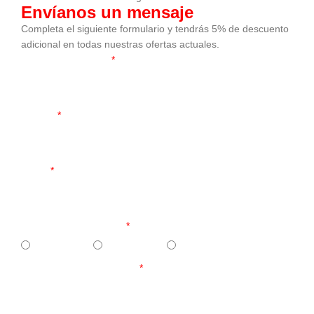
Envíanos un mensaje
Completa el siguiente formulario y tendrás 5% de descuento
adicional en todas nuestras ofertas actuales.
Nombre y Apellidos
Celular
Email
¿Qué línea necesitas?
Profesional
Residencial
Parques
Fecha Posible de compra