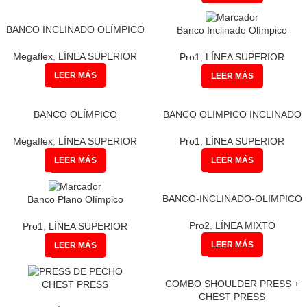
BANCO INCLINADO OLÍMPICO
Banco Inclinado Olímpico
Megaflex
,
LÍNEA SUPERIOR
Pro1
,
LÍNEA SUPERIOR
LEER MÁS
LEER MÁS
BANCO OLÍMPICO
BANCO OLIMPICO INCLINADO
Megaflex
,
LÍNEA SUPERIOR
Pro1
,
LÍNEA SUPERIOR
LEER MÁS
LEER MÁS
BANCO-INCLINADO-OLIMPICO
Banco Plano Olímpico
Pro2
,
LÍNEA MIXTO
Pro1
,
LÍNEA SUPERIOR
LEER MÁS
LEER MÁS
COMBO SHOULDER PRESS +
CHEST PRESS
CHEST PRESS