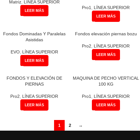
Matriz
,
LÍNEA SUPERIOR
Pro1
,
LÍNEA SUPERIOR
LEER MÁS
LEER MÁS
Fondos Dominadas Y Paralelas
Fondos elevación piernas bozu
Asistidas
Pro2
,
LÍNEA SUPERIOR
EVO
,
LÍNEA SUPERIOR
LEER MÁS
LEER MÁS
FONDOS Y ELEVACIÓN DE
MAQUINA DE PECHO VERTICAL
PIERNAS
100 KG
Pro2
,
LÍNEA SUPERIOR
Pro1
,
LÍNEA SUPERIOR
LEER MÁS
LEER MÁS
1
2
→