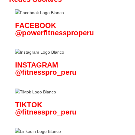
FACEBOOK
@powerfitnessproperu
INSTAGRAM
@fitnesspro_peru
TIKTOK
@fitnesspro_peru