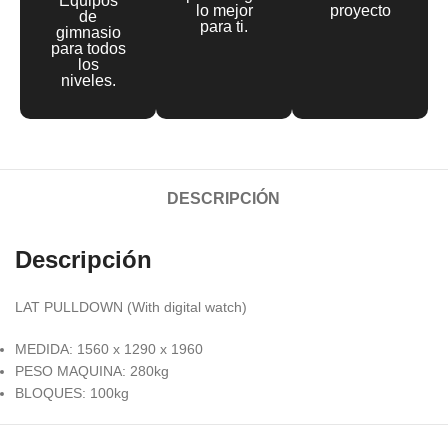
Equipos
lo mejor
proyecto
de
para ti.
gimnasio
para todos
los
niveles.
DESCRIPCIÓN
Descripción
LAT PULLDOWN (With digital watch)
MEDIDA: 1560 x 1290 x 1960
PESO MAQUINA: 280kg
BLOQUES: 100kg