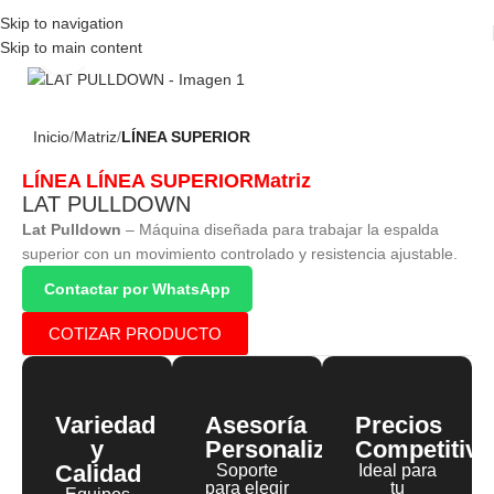
Skip to navigation
Skip to main content
Click to enlarge
Inicio
Matriz
LÍNEA SUPERIOR
LÍNEA
LÍNEA SUPERIOR
Matriz
LAT PULLDOWN
Lat Pulldown
– Máquina diseñada para trabajar la espalda
superior con un movimiento controlado y resistencia ajustable.
Contactar por WhatsApp
COTIZAR PRODUCTO
Variedad
Asesoría
Precios
y
Personalizada
Competitivo
Calidad
Soporte
Ideal para
para elegir
tu