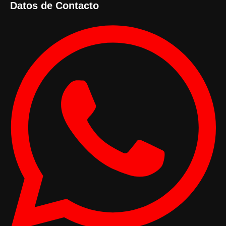
Datos de Contacto