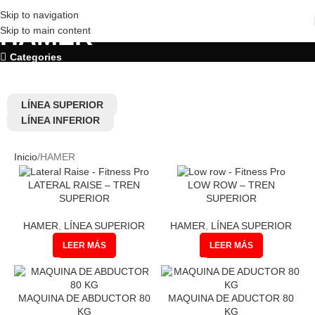
Skip to navigation
HAMER
Skip to main content
Categories
LÍNEA SUPERIOR
LÍNEA INFERIOR
Inicio
HAMER
LATERAL RAISE – TREN
LOW ROW – TREN
SUPERIOR
SUPERIOR
HAMER
,
LÍNEA SUPERIOR
HAMER
,
LÍNEA SUPERIOR
LEER MÁS
LEER MÁS
MAQUINA DE ABDUCTOR 80
MAQUINA DE ADUCTOR 80
KG
KG